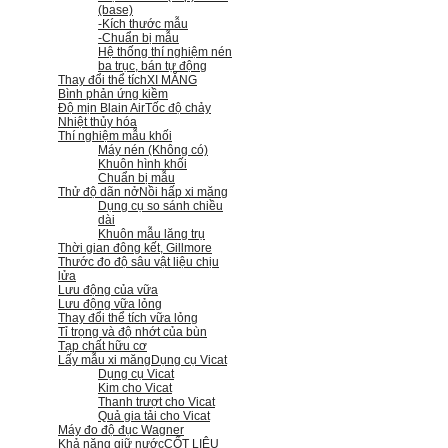
(base)
-Kích thước mẫu
-Chuẩn bị mẫu
Hệ thống thí nghiệm nén
ba trục, bán tự động
Thay đổi thể tích
XI MĂNG
Bình phản ứng kiềm
Độ mịn Blain Air
Tốc độ chảy
Nhiệt thủy hóa
Thí nghiệm mẫu khối
Máy nén (Không có)
Khuôn hình khối
Chuẩn bị mẫu
Thử độ dãn nở
Nồi hấp xi măng
Dụng cụ so sánh chiều
dài
Khuôn mẫu lăng trụ
Thời gian đông kết, Gillmore
Thước đo độ sâu vật liệu chịu
lửa
Lưu động của vữa
Lưu động vữa lỏng
Thay đổi thể tích vữa lỏng
Tỉ trọng và độ nhớt của bùn
Tạp chất hữu cơ
Lấy mẫu xi măng
Dụng cụ Vicat
Dụng cụ Vicat
Kim cho Vicat
Thanh trượt cho Vicat
Quả gia tải cho Vicat
Máy đo độ đục Wagner
Khả năng giữ nước
CỐT LIỆU