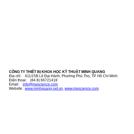
CÔNG TY THIẾT BỊ KHOA HỌC KỸ THUẬT MINH QUANG
Địa chỉ: 411/15B Lê Đại Hành, Phường Phú Thọ, TP. Hồ Chí Minh
Điện thoại: (84 8) 66721418
Email:
i
nfo@mqscience.com
Website :
www.minhquang.net.vn
,
www.mqscience.com