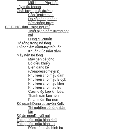
Mũi khoan
Phụ kiện
Lấy mẫu khoan
Chất lượng mặt đường
Cần Benkelman
Đo độ bằng phẳng
Sức chống trượt
BÊ TÔNG
Hàm lượng bọt khí
Thiết bị đo hàm lượng bọt
khí
Dụng cụ chuẩn
Độ rỗng trong bê tông
Thí nghiệm dầm
Máy thử uốn
Khuôn đúc mẫu dầm
Máy nén bê tông
Máy nén bê tông
Bộ điều khiển
Biến dạng kế
(Compressometers)
Phụ kiện cho mẫu dầm
Phụ kiện cho mẫu Block
Phụ kiện cho mẫu khối
Phụ kiện cho mẫu trụ
Cường độ kéo khi bửa
Thanh gắn tấm nén
Phần mềm thử nén
Độ quánh
Dụng cụ xuyên Kelly
Thí nghiệm bê tông đầm
lăn
Độ ăn mòn
Đo vết nứt
Thí nghiệm mẫu hình khối
Thí nghiệm mẫu hình trụ
Đầm nện mẫu hình trụ