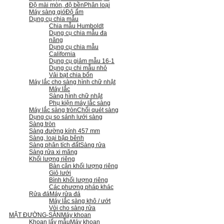
Độ mài mòn, độ bền
Phân loại
Máy sàng gió
Độ ẩm
Dụng cụ chia mẫu
Chia mẫu Humboldt
Dụng cụ chia mẫu đa
năng
Dụng cụ chia mẫu
California
Dụng cụ giảm mẫu 16-1
Dụng cụ chi mẫu nhỏ
Vải bạt chia bốn
Máy lắc cho sàng hình chữ nhật
Máy lắc
Sàng hình chữ nhật
Phụ kiện máy lắc sàng
Máy lắc sàng tròn
Chổi quét sàng
Dụng cụ so sánh lưới sàng
Sàng tròn
Sàng đường kính 457 mm
Sàng, loại bập bênh
Sàng phân tích đất
Sàng rửa
Sàng rửa xi măng
Khối lượng riêng
Bàn cân khối lượng riêng
Giỏ lưới
Bình khối lượng riêng
Các phương pháp khác
Rửa đá
Máy rửa đá
Máy lắc sàng khô / ướt
Vòi cho sàng rửa
MẶT ĐƯỜNG-SÀN
Máy khoan
Khoan lấy mẫu
Máy khoan