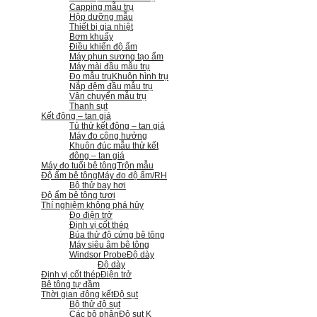
Capping mẫu trụ
Hộp dưỡng mẫu
Thiết bị gia nhiệt
Bơm khuấy
Điều khiển độ ẩm
Máy phun sương tạo ẩm
Máy mài đầu mẫu trụ
Đo mẫu trụ
Khuôn hình trụ
Nắp đệm đầu mẫu trụ
Vận chuyển mẫu trụ
Thanh sụt
Kết đông – tan giá
Tủ thử kết đông – tan giá
Máy đo cộng hưởng
Khuôn đúc mẫu thử kết
đông – tan giá
Máy đo tuổi bê tông
Trộn mẫu
Độ ẩm bê tông
Máy đo độ ẩm/RH
Bộ thử bay hơi
Độ ẩm bê tông tươi
Thí nghiệm không phá hủy
Đo điện trở
Định vị cốt thép
Búa thử độ cứng bê tông
Máy siêu âm bê tông
Windsor Probe
Độ dày
Độ dày
Định vị cốt thép
Điện trở
Bê tông tự đầm
Thời gian đông kết
Độ sụt
Bộ thử độ sụt
Các bộ phận
Độ sụt K