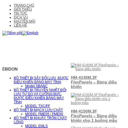
TRANG CHỦ
GIỚI THIỆU
TIN TỨC
DỊCH VỤ
KHUYẾN MÃI
LIÊN HỆ
EBIDON
HM-4140M.3F
BỘ THIẾT BỊ SẤY ĐỐI LƯU, ĐƯỢC
FlexPanels – Bảng điều
ĐIỀU KHIỂN BẰNG MÁY TÍNH
Model SBANC
khiển
BỘ THIẾT BỊ TRUYỀN NHIỆT ĐỐI
LƯU TỰ DO VÀ CƯỠNG BỨC,
ĐƯỢC ĐIỀU KHIỂN BẰNG MÁY
TÍNH
MODEL TXC/FF
BỘ THIẾT BỊ MẠCH LƯU CHẤT
HM-4150M.3F
MODEL FME05 | FME00
FlexPanels – Bảng điều
BỘ THIẾT BỊ KHUẤY TRỘN CHẤT
khiển cho 1 buồng mẫu
LỎNG
MODEL EMLS