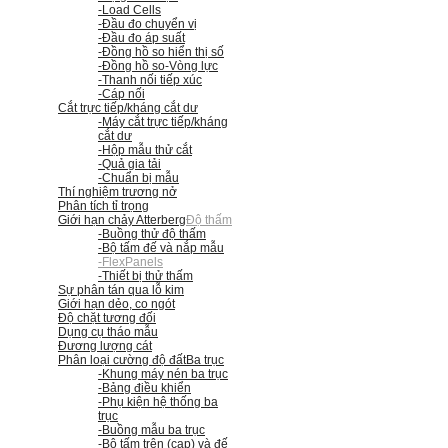
-Load Cells
-Đầu đo chuyển vị
-Đầu đo áp suất
-Đồng hồ so hiển thị số
-Đồng hồ so
-Vòng lực
-Thanh nối tiếp xúc
-Cáp nối
Cắt trực tiếp/kháng cắt dư
-Máy cắt trực tiếp/kháng
cắt dư
-Hộp mẫu thử cắt
-Quả gia tải
-Chuẩn bị mẫu
Thí nghiệm trương nở
Phân tích tỉ trọng
Giới hạn chảy Atterberg
Độ thấm
-Buồng thử độ thấm
-Bộ tấm đế và nắp mẫu
-FlexPanels
-Thiết bị thử thấm
Sự phân tán qua lỗ kim
Giới hạn dẻo, co ngót
Độ chặt tương đối
Dụng cụ tháo mẫu
Đương lượng cát
Phân loại cường độ đất
Ba trục
-Khung máy nén ba trục
-Bảng điều khiển
-Phụ kiện hệ thống ba
trục
-Buồng mẫu ba trục
-Bộ tấm trên (cap) và đế