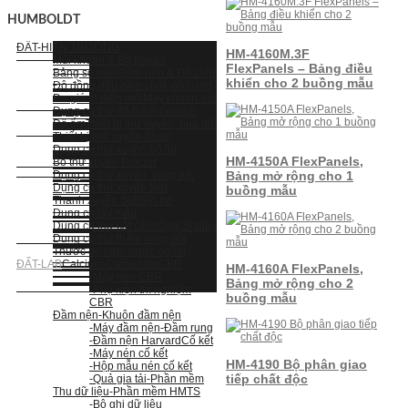
HUMBOLDT
ĐẤT-HIỆN TRƯỜNG
HM-4160M.3F
Mũi khoan & Bộ khoan
FlexPanels – Bảng điều
Bảng so màu
Đầm nện & Độ chặt
khiển cho 2 buồng mẫu
Độ đồng đều đầm chặt, độ cứng
Đo giá trị điện môi
Máy khoan đất
Dụng cụ thử độ thấm Guelph
Độ ẩm
Thiết bị thử xuyên, búa đôi
Thiết bị thử xuyên động
Dụng cụ thử xuyên bỏ túi
HM-4150A FlexPanels,
Bộ thử xuyên Proctor
Dụng cụ thử xuyên, vòng lực
Bảng mở rộng cho 1
Dụng cụ thử xuyên tĩnh
buồng mẫu
Thanh xuyên dò
Điện trở
Dụng cụ lấy mẫu
Dụng cụ thử cắt cánh
Ống Shelby
Dụng cụ thử thấm vòng đôi
Thước đo mực nước ngầm
ĐẤT-LAB
Calcium Carbonate
CBR
HM-4160A FlexPanels,
-Máy nén CBR
Bảng mở rộng cho 2
-Phụ kiện thí nghiệm
buồng mẫu
CBR
Đầm nện
-Khuôn đầm nện
-Máy đầm nện
-Đầm rung
-Đầm nện Harvard
Cố kết
-Máy nén cố kết
HM-4190 Bộ phân giao
-Hộp mẫu nén cố kết
tiếp chất độc
-Quả gia tải
-Phần mềm
Thu dữ liệu
-Phần mềm HMTS
-Bộ ghi dữ liệu