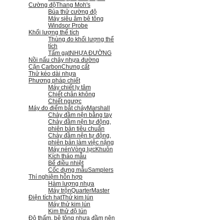
Cường độ
Thang Moh's
Búa thử cường độ
Máy siêu âm bê tông
Windsor Probe
Khối lượng thể tích
Thùng đo khối lượng thể
tích
Tấm gạt
NHỰA ĐƯỜNG
Nồi nấu chảy nhựa đường
Cặn Carbon
Chưng cất
Thử kéo dài nhựa
Phương pháp chiết
Máy chiết ly tâm
Chiết chân không
Chiết ngược
Máy đo điểm bắt cháy
Marshall
Chày đầm nện bằng tay
Chày đầm nện tự động,
phiên bản tiêu chuẩn
Chày đầm nện tự động,
phiên bản làm việc nặng
Máy nén
Vòng lực
Khuôn
Kích tháo mẫu
Bể điều nhiệt
Cốc đựng mẫu
Samplers
Thí nghiệm hỗn hợp
Hàm lượng nhựa
Máy trộn
QuarterMaster
Điện tích hạt
Thử kim lún
Máy thử kim lún
Kim thử độ lún
Độ thấm, bê tông nhựa đầm nện