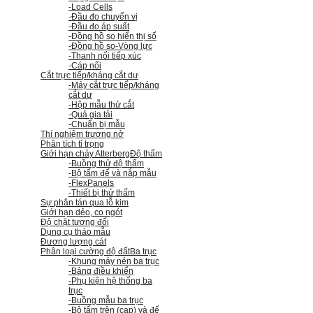
-Load Cells
-Đầu đo chuyển vị
-Đầu đo áp suất
-Đồng hồ so hiển thị số
-Đồng hồ so
-Vòng lực
-Thanh nối tiếp xúc
-Cáp nối
Cắt trực tiếp/kháng cắt dư
-Máy cắt trực tiếp/kháng
cắt dư
-Hộp mẫu thử cắt
-Quả gia tải
-Chuẩn bị mẫu
Thí nghiệm trương nở
Phân tích tỉ trọng
Giới hạn chảy Atterberg
Độ thấm
-Buồng thử độ thấm
-Bộ tấm đế và nắp mẫu
-FlexPanels
-Thiết bị thử thấm
Sự phân tán qua lỗ kim
Giới hạn dẻo, co ngót
Độ chặt tương đối
Dụng cụ tháo mẫu
Đương lượng cát
Phân loại cường độ đất
Ba trục
-Khung máy nén ba trục
-Bảng điều khiển
-Phụ kiện hệ thống ba
trục
-Buồng mẫu ba trục
-Bộ tấm trên (cap) và đế