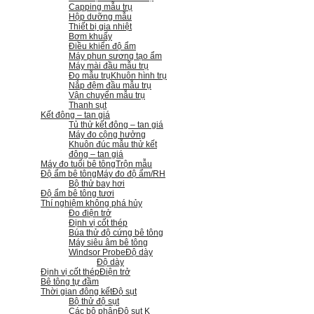
Capping mẫu trụ
Hộp dưỡng mẫu
Thiết bị gia nhiệt
Bơm khuấy
Điều khiển độ ẩm
Máy phun sương tạo ẩm
Máy mài đầu mẫu trụ
Đo mẫu trụ
Khuôn hình trụ
Nắp đệm đầu mẫu trụ
Vận chuyển mẫu trụ
Thanh sụt
Kết đông – tan giá
Tủ thử kết đông – tan giá
Máy đo cộng hưởng
Khuôn đúc mẫu thử kết
đông – tan giá
Máy đo tuổi bê tông
Trộn mẫu
Độ ẩm bê tông
Máy đo độ ẩm/RH
Bộ thử bay hơi
Độ ẩm bê tông tươi
Thí nghiệm không phá hủy
Đo điện trở
Định vị cốt thép
Búa thử độ cứng bê tông
Máy siêu âm bê tông
Windsor Probe
Độ dày
Độ dày
Định vị cốt thép
Điện trở
Bê tông tự đầm
Thời gian đông kết
Độ sụt
Bộ thử độ sụt
Các bộ phận
Độ sụt K