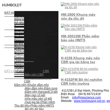
HUMBOLDT
ĐẤT-HIỆN TRƯỜNG
HM-2800 Khung máy
Mũi khoan & Bộ khoan
nén đa tốc độ
Bảng so màu
Đầm nện & Độ chặt
Độ đồng đều đầm chặt, độ cứng
Đo giá trị điện môi
Máy khoan đất
Dụng cụ thử độ thấm Guelph
Độ ẩm
Thiết bị thử xuyên, búa đôi
HM-3001SW Phần mềm
Thiết bị thử xuyên động
báo cáo HMTS
Dụng cụ thử xuyên bỏ túi
Bộ thử xuyên Proctor
Dụng cụ thử xuyên, vòng lực
Dụng cụ thử xuyên tĩnh
Thanh xuyên dò
Điện trở
Dụng cụ lấy mẫu
H-4156 Khung máy nén
Dụng cụ thử cắt cánh
Ống Shelby
CBR gia tải bằng tay
Dụng cụ thử thấm vòng đôi
Thước đo mực nước ngầm
ĐẤT-LAB
Calcium Carbonate
CBR
-Máy nén CBR
-Phụ kiện thí nghiệm
H-4152FM Bộ thí nghiệm
CBR
CBR hiện trường
Đầm nện
-Khuôn đầm nện
-Máy đầm nện
-Đầm rung
411/15B Lê Đại Hành, Phường Phú T
-Đầm nện Harvard
Cố kết
Điện thoại: (84 8) 66721418
-Máy nén cố kết
Email:
i
nfo@mqscience.com
-Hộp mẫu nén cố kết
Website :
www.minhquang.net.vn
,
ww
-Quả gia tải
-Phần mềm
Thu dữ liệu
-Phần mềm HMTS
-Bộ ghi dữ liệu