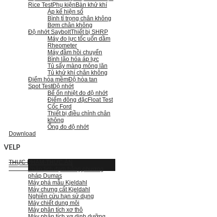
Rice Test
Phụ kiện
Bàn khử khí
Áp kế hiện số
Bình tỉ trọng chân không
Bơm chân không
Độ nhớt Saybolt
Thiết bị SHRP
Máy đo lực tốc uốn dầm
Rheometer
Máy đầm hồi chuyển
Bình lão hóa áp lực
Tủ sấy màng mỏng lăn
Tủ khử khí chân không
Điểm hóa mềm
Độ hòa tan
Spot Test
Độ nhớt
Bể ổn nhiệt đo độ nhớt
Điểm đông đặc
Float Test
Cốc Ford
Thiết bị điều chỉnh chân
không
Ống đo độ nhớt
Download
VELP
THỰC PHẨM-THỨC ĂN
Phân tích đạm bằng phương
pháp Dumas
Máy phá mẫu Kjeldahl
Máy chưng cất Kjeldahl
Nghiên cứu hạn sử dụng
Máy chiết dung môi
Máy phân tích xơ thô
Máy phân tích xơ dinh dưỡng