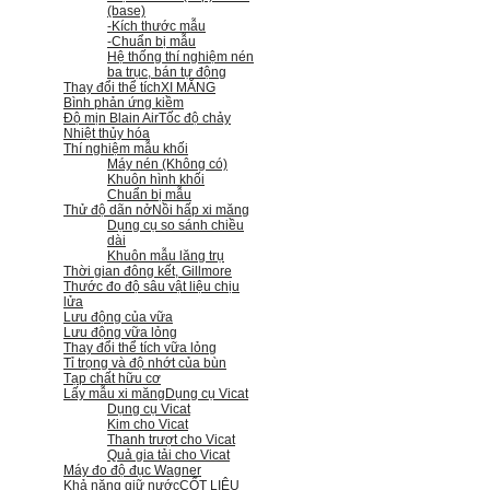
(base)
-Kích thước mẫu
-Chuẩn bị mẫu
Hệ thống thí nghiệm nén
ba trục, bán tự động
Thay đổi thể tích
XI MĂNG
Bình phản ứng kiềm
Độ mịn Blain Air
Tốc độ chảy
Nhiệt thủy hóa
Thí nghiệm mẫu khối
Máy nén (Không có)
Khuôn hình khối
Chuẩn bị mẫu
Thử độ dãn nở
Nồi hấp xi măng
Dụng cụ so sánh chiều
dài
Khuôn mẫu lăng trụ
Thời gian đông kết, Gillmore
Thước đo độ sâu vật liệu chịu
lửa
Lưu động của vữa
Lưu động vữa lỏng
Thay đổi thể tích vữa lỏng
Tỉ trọng và độ nhớt của bùn
Tạp chất hữu cơ
Lấy mẫu xi măng
Dụng cụ Vicat
Dụng cụ Vicat
Kim cho Vicat
Thanh trượt cho Vicat
Quả gia tải cho Vicat
Máy đo độ đục Wagner
Khả năng giữ nước
CỐT LIỆU