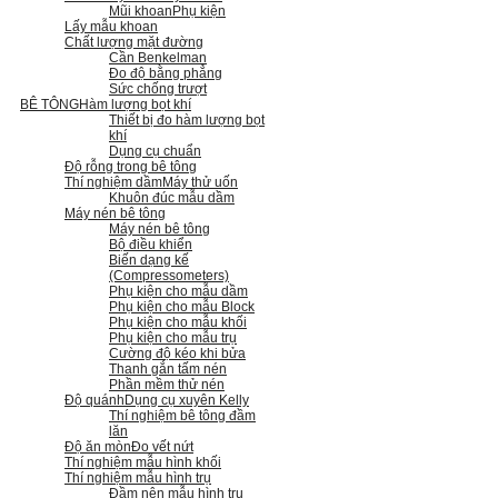
Mũi khoan
Phụ kiện
Lấy mẫu khoan
Chất lượng mặt đường
Cần Benkelman
Đo độ bằng phẳng
Sức chống trượt
BÊ TÔNG
Hàm lượng bọt khí
Thiết bị đo hàm lượng bọt
khí
Dụng cụ chuẩn
Độ rỗng trong bê tông
Thí nghiệm dầm
Máy thử uốn
Khuôn đúc mẫu dầm
Máy nén bê tông
Máy nén bê tông
Bộ điều khiển
Biến dạng kế
(Compressometers)
Phụ kiện cho mẫu dầm
Phụ kiện cho mẫu Block
Phụ kiện cho mẫu khối
Phụ kiện cho mẫu trụ
Cường độ kéo khi bửa
Thanh gắn tấm nén
Phần mềm thử nén
Độ quánh
Dụng cụ xuyên Kelly
Thí nghiệm bê tông đầm
lăn
Độ ăn mòn
Đo vết nứt
Thí nghiệm mẫu hình khối
Thí nghiệm mẫu hình trụ
Đầm nện mẫu hình trụ