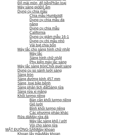
Độ mài mòn, độ bền
Phân loại
Máy sàng gió
Độ ẩm
Dụng cụ chia mẫu
Chia mẫu Humboldt
Dụng cụ chia mẫu đa
năng
Dụng cụ chia mẫu
California
Dụng cụ giảm mẫu 16-1
Dụng cụ chi mẫu nhỏ
Vải bạt chia bốn
Máy lắc cho sàng hình chữ nhật
Máy lắc
Sàng hình chữ nhật
Phụ kiện máy lắc sàng
Máy lắc sàng tròn
Chổi quét sàng
Dụng cụ so sánh lưới sàng
Sàng tròn
Sàng đường kính 457 mm
Sàng, loại bập bênh
Sàng phân tích đất
Sàng rửa
Sàng rửa xi măng
Khối lượng riêng
Bàn cân khối lượng riêng
Giỏ lưới
Bình khối lượng riêng
Các phương pháp khác
Rửa đá
Máy rửa đá
Máy lắc sàng khô / ướt
Vòi cho sàng rửa
MẶT ĐƯỜNG-SÀN
Máy khoan
Khoan lấy mẫu
Máy khoan