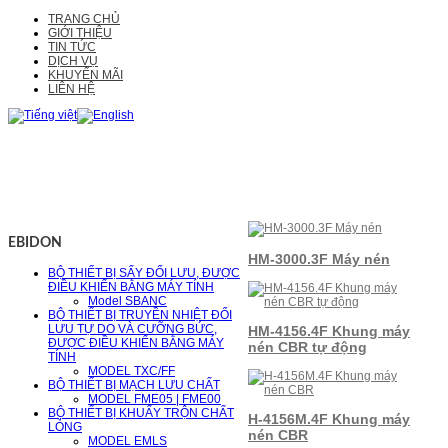
TRANG CHỦ
GIỚI THIỆU
TIN TỨC
DỊCH VỤ
KHUYẾN MÃI
LIÊN HỆ
EBIDON
HM-3000.3F Máy nén
BỘ THIẾT BỊ SẤY ĐỐI LƯU, ĐƯỢC
ĐIỀU KHIỂN BẰNG MÁY TÍNH
Model SBANC
BỘ THIẾT BỊ TRUYỀN NHIỆT ĐỐI
LƯU TỰ DO VÀ CƯỠNG BỨC,
HM-4156.4F Khung máy
ĐƯỢC ĐIỀU KHIỂN BẰNG MÁY
nén CBR tự động
TÍNH
MODEL TXC/FF
BỘ THIẾT BỊ MẠCH LƯU CHẤT
MODEL FME05 | FME00
BỘ THIẾT BỊ KHUẤY TRỘN CHẤT
H-4156M.4F Khung máy
LỎNG
nén CBR
MODEL EMLS