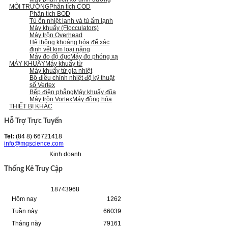
MÔI TRƯỜNG
Phân tích COD
Phân tích BOD
Tủ ổn nhiệt lạnh và tủ ấm lạnh
Máy khuấy (Flocculators)
Máy trộn Overhead
Hệ thống khoáng hóa để xác
định vết kim loại nặng
Máy đo độ đục
Máy đo phóng xạ
MÁY KHUẤY
Máy khuấy từ
Máy khuấy từ gia nhiệt
Bộ điều chỉnh nhiệt độ kỹ thuật
số Vertex
Bếp điện phẳng
Máy khuấy đũa
Máy trộn Vortex
Máy đồng hóa
THIẾT BỊ KHÁC
Hỗ Trợ Trực Tuyến
Tel:
(84 8) 66721418
info@mqscience.com
Kinh doanh
Thống Kê Truy Cập
1
8
7
4
3
9
6
8
Hôm nay
1262
Tuần này
66039
Tháng này
79161