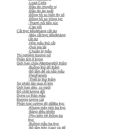
-Load Cells
-Đầu đo chuyển vị
-Đầu đo áp suất
-Đồng hồ so hiển thị số
-Đồng hồ so
-Vòng lực
-Thanh nối tiếp xúc
-Cáp nối
Cắt trực tiếp/kháng cắt dư
-Máy cắt trực tiếp/kháng
cắt dư
-Hộp mẫu thử cắt
-Quả gia tải
-Chuẩn bị mẫu
Thí nghiệm trương nở
Phân tích tỉ trọng
Giới hạn chảy Atterberg
Độ thấm
-Buồng thử độ thấm
-Bộ tấm đế và nắp mẫu
-FlexPanels
-Thiết bị thử thấm
Sự phân tán qua lỗ kim
Giới hạn dẻo, co ngót
Độ chặt tương đối
Dụng cụ tháo mẫu
Đương lượng cát
Phân loại cường độ đất
Ba trục
-Khung máy nén ba trục
-Bảng điều khiển
-Phụ kiện hệ thống ba
trục
-Buồng mẫu ba trục
-Bộ tấm trên (cap) và đế