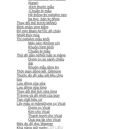
(base)
-Kích thước mẫu
-Chuẩn bị mẫu
Hệ thống thí nghiệm nén
ba trục, bán tự động
Thay đổi thể tích
XI MĂNG
Bình phản ứng kiềm
Độ mịn Blain Air
Tốc độ chảy
Nhiệt thủy hóa
Thí nghiệm mẫu khối
Máy nén (Không có)
Khuôn hình khối
Chuẩn bị mẫu
Thử độ dãn nở
Nồi hấp xi măng
Dụng cụ so sánh chiều
dài
Khuôn mẫu lăng trụ
Thời gian đông kết, Gillmore
Thước đo độ sâu vật liệu chịu
lửa
Lưu động của vữa
Lưu động vữa lỏng
Thay đổi thể tích vữa lỏng
Tỉ trọng và độ nhớt của bùn
Tạp chất hữu cơ
Lấy mẫu xi măng
Dụng cụ Vicat
Dụng cụ Vicat
Kim cho Vicat
Thanh trượt cho Vicat
Quả gia tải cho Vicat
Máy đo độ đục Wagner
Khả năng giữ nước
CỐT LIỆU