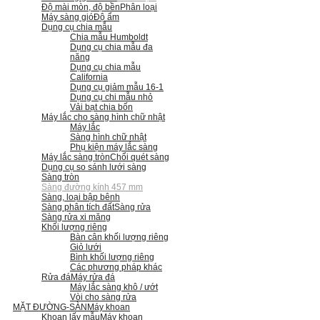
Độ mài mòn, độ bền
Phân loại
Máy sàng gió
Độ ẩm
Dụng cụ chia mẫu
Chia mẫu Humboldt
Dụng cụ chia mẫu đa
năng
Dụng cụ chia mẫu
California
Dụng cụ giảm mẫu 16-1
Dụng cụ chi mẫu nhỏ
Vải bạt chia bốn
Máy lắc cho sàng hình chữ nhật
Máy lắc
Sàng hình chữ nhật
Phụ kiện máy lắc sàng
Máy lắc sàng tròn
Chổi quét sàng
Dụng cụ so sánh lưới sàng
Sàng tròn
Sàng đường kính 457 mm
Sàng, loại bập bênh
Sàng phân tích đất
Sàng rửa
Sàng rửa xi măng
Khối lượng riêng
Bàn cân khối lượng riêng
Giỏ lưới
Bình khối lượng riêng
Các phương pháp khác
Rửa đá
Máy rửa đá
Máy lắc sàng khô / ướt
Vòi cho sàng rửa
MẶT ĐƯỜNG-SÀN
Máy khoan
Khoan lấy mẫu
Máy khoan