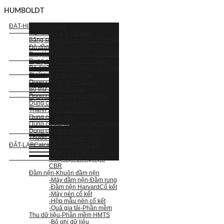
HUMBOLDT
ĐẤT-HIỆN TRƯỜNG
Mũi khoan & Bộ khoan
Bảng so màu
Đầm nện & Độ chặt
Độ đồng đều đầm chặt, độ cứng
Đo giá trị điện môi
Máy khoan đất
Dụng cụ thử độ thấm Guelph
Độ ẩm
Thiết bị thử xuyên, búa đôi
Thiết bị thử xuyên động
Dụng cụ thử xuyên bỏ túi
Bộ thử xuyên Proctor
Dụng cụ thử xuyên, vòng lực
Dụng cụ thử xuyên tĩnh
Thanh xuyên dò
Điện trở
Dụng cụ lấy mẫu
Dụng cụ thử cắt cánh
Ống Shelby
Dụng cụ thử thấm vòng đôi
Thước đo mực nước ngầm
ĐẤT-LAB
Calcium Carbonate
CBR
-Máy nén CBR
-Phụ kiện thí nghiệm
CBR
Đầm nện
-Khuôn đầm nện
-Máy đầm nện
-Đầm rung
-Đầm nện Harvard
Cố kết
-Máy nén cố kết
-Hộp mẫu nén cố kết
-Quả gia tải
-Phần mềm
Thu dữ liệu
-Phần mềm HMTS
-Bộ ghi dữ liệu