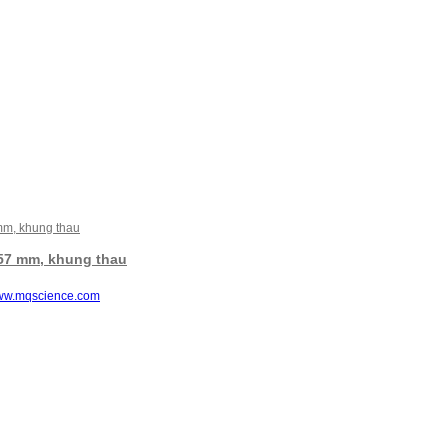
57 mm, khung thau
w.mqscience.com