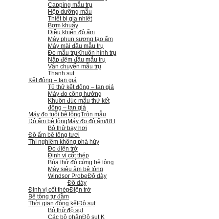
Capping mẫu trụ
Hộp dưỡng mẫu
Thiết bị gia nhiệt
Bơm khuấy
Điều khiển độ ẩm
Máy phun sương tạo ẩm
Máy mài đầu mẫu trụ
Đo mẫu trụ
Khuôn hình trụ
Nắp đệm đầu mẫu trụ
Vận chuyển mẫu trụ
Thanh sụt
Kết đông – tan giá
Tủ thử kết đông – tan giá
Máy đo cộng hưởng
Khuôn đúc mẫu thử kết
đông – tan giá
Máy đo tuổi bê tông
Trộn mẫu
Độ ẩm bê tông
Máy đo độ ẩm/RH
Bộ thử bay hơi
Độ ẩm bê tông tươi
Thí nghiệm không phá hủy
Đo điện trở
Định vị cốt thép
Búa thử độ cứng bê tông
Máy siêu âm bê tông
Windsor Probe
Độ dày
Độ dày
Định vị cốt thép
Điện trở
Bê tông tự đầm
Thời gian đông kết
Độ sụt
Bộ thử độ sụt
Các bộ phận
Độ sụt K