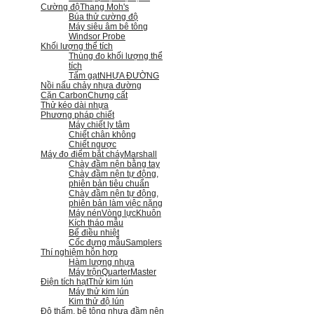
Cường độ
Thang Moh's
Búa thử cường độ
Máy siêu âm bê tông
Windsor Probe
Khối lượng thể tích
Thùng đo khối lượng thể
tích
Tấm gạt
NHỰA ĐƯỜNG
Nồi nấu chảy nhựa đường
Cặn Carbon
Chưng cất
Thử kéo dài nhựa
Phương pháp chiết
Máy chiết ly tâm
Chiết chân không
Chiết ngược
Máy đo điểm bắt cháy
Marshall
Chày đầm nện bằng tay
Chày đầm nện tự động,
phiên bản tiêu chuẩn
Chày đầm nện tự động,
phiên bản làm việc nặng
Máy nén
Vòng lực
Khuôn
Kích tháo mẫu
Bể điều nhiệt
Cốc đựng mẫu
Samplers
Thí nghiệm hỗn hợp
Hàm lượng nhựa
Máy trộn
QuarterMaster
Điện tích hạt
Thử kim lún
Máy thử kim lún
Kim thử độ lún
Độ thấm, bê tông nhựa đầm nện