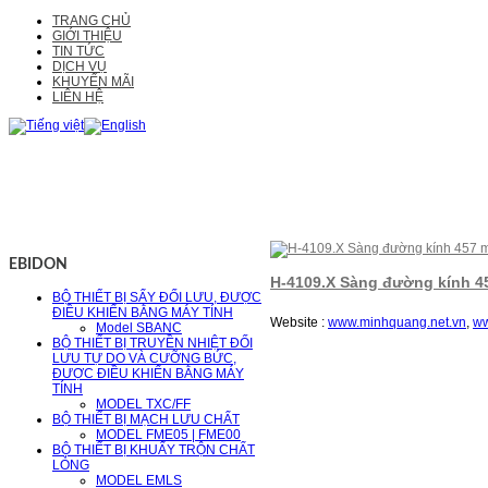
TRANG CHỦ
GIỚI THIỆU
TIN TỨC
DỊCH VỤ
KHUYẾN MÃI
LIÊN HỆ
EBIDON
H-4109.X Sàng đường kính 4
BỘ THIẾT BỊ SẤY ĐỐI LƯU, ĐƯỢC
ĐIỀU KHIỂN BẰNG MÁY TÍNH
Website :
www.minhquang.net.vn
,
ww
Model SBANC
BỘ THIẾT BỊ TRUYỀN NHIỆT ĐỐI
LƯU TỰ DO VÀ CƯỠNG BỨC,
ĐƯỢC ĐIỀU KHIỂN BẰNG MÁY
TÍNH
MODEL TXC/FF
BỘ THIẾT BỊ MẠCH LƯU CHẤT
MODEL FME05 | FME00
BỘ THIẾT BỊ KHUẤY TRỘN CHẤT
LỎNG
MODEL EMLS