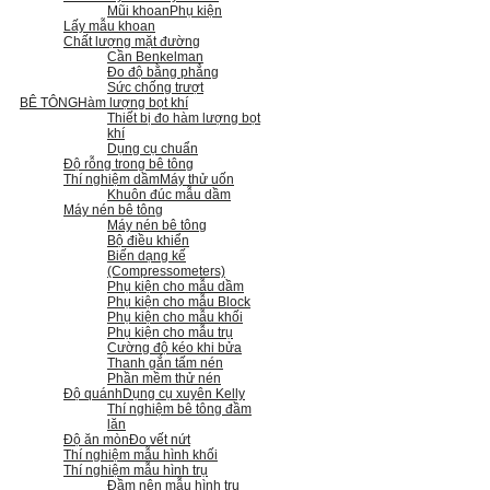
Mũi khoan
Phụ kiện
Lấy mẫu khoan
Chất lượng mặt đường
Cần Benkelman
Đo độ bằng phẳng
Sức chống trượt
BÊ TÔNG
Hàm lượng bọt khí
Thiết bị đo hàm lượng bọt
khí
Dụng cụ chuẩn
Độ rỗng trong bê tông
Thí nghiệm dầm
Máy thử uốn
Khuôn đúc mẫu dầm
Máy nén bê tông
Máy nén bê tông
Bộ điều khiển
Biến dạng kế
(Compressometers)
Phụ kiện cho mẫu dầm
Phụ kiện cho mẫu Block
Phụ kiện cho mẫu khối
Phụ kiện cho mẫu trụ
Cường độ kéo khi bửa
Thanh gắn tấm nén
Phần mềm thử nén
Độ quánh
Dụng cụ xuyên Kelly
Thí nghiệm bê tông đầm
lăn
Độ ăn mòn
Đo vết nứt
Thí nghiệm mẫu hình khối
Thí nghiệm mẫu hình trụ
Đầm nện mẫu hình trụ