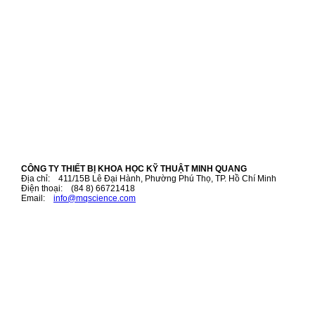
CÔNG TY THIẾT BỊ KHOA HỌC KỸ THUẬT MINH QUANG
Địa chỉ: 411/15B Lê Đại Hành, Phường Phú Thọ, TP. Hồ Chí Minh
Điện thoại: (84 8) 66721418
Email:
i
nfo@mqscience.com