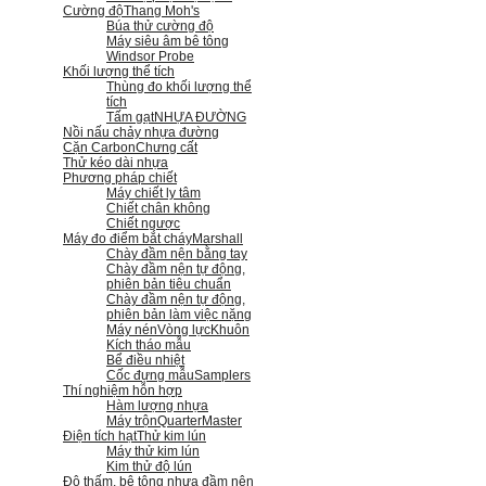
Cường độ
Thang Moh's
Búa thử cường độ
Máy siêu âm bê tông
Windsor Probe
Khối lượng thể tích
Thùng đo khối lượng thể
tích
Tấm gạt
NHỰA ĐƯỜNG
Nồi nấu chảy nhựa đường
Cặn Carbon
Chưng cất
Thử kéo dài nhựa
Phương pháp chiết
Máy chiết ly tâm
Chiết chân không
Chiết ngược
Máy đo điểm bắt cháy
Marshall
Chày đầm nện bằng tay
Chày đầm nện tự động,
phiên bản tiêu chuẩn
Chày đầm nện tự động,
phiên bản làm việc nặng
Máy nén
Vòng lực
Khuôn
Kích tháo mẫu
Bể điều nhiệt
Cốc đựng mẫu
Samplers
Thí nghiệm hỗn hợp
Hàm lượng nhựa
Máy trộn
QuarterMaster
Điện tích hạt
Thử kim lún
Máy thử kim lún
Kim thử độ lún
Độ thấm, bê tông nhựa đầm nện