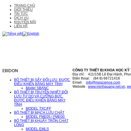
TRANG CHỦ
GIỚI THIỆU
TIN TỨC
DỊCH VỤ
KHUYẾN MÃI
LIÊN HỆ
CÔNG TY THIẾT BỊ KHOA HỌC KỸ
EBIDON
Địa chỉ: 411/15B Lê Đại Hành, Phư
Điện thoại: (84 8) 66721418
BỘ THIẾT BỊ SẤY ĐỐI LƯU, ĐƯỢC
Email:
i
nfo@mqscience.com
ĐIỀU KHIỂN BẰNG MÁY TÍNH
Website :
www.minhquang.net.vn
,
ww
Model SBANC
BỘ THIẾT BỊ TRUYỀN NHIỆT ĐỐI
LƯU TỰ DO VÀ CƯỠNG BỨC,
ĐƯỢC ĐIỀU KHIỂN BẰNG MÁY
TÍNH
MODEL TXC/FF
BỘ THIẾT BỊ MẠCH LƯU CHẤT
MODEL FME05 | FME00
BỘ THIẾT BỊ KHUẤY TRỘN CHẤT
LỎNG
MODEL EMLS