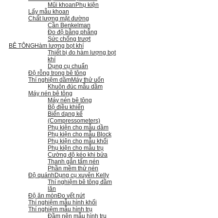
Mũi khoan
Phụ kiện
Lấy mẫu khoan
Chất lượng mặt đường
Cần Benkelman
Đo độ bằng phẳng
Sức chống trượt
BÊ TÔNG
Hàm lượng bọt khí
Thiết bị đo hàm lượng bọt
khí
Dụng cụ chuẩn
Độ rỗng trong bê tông
Thí nghiệm dầm
Máy thử uốn
Khuôn đúc mẫu dầm
Máy nén bê tông
Máy nén bê tông
Bộ điều khiển
Biến dạng kế
(Compressometers)
Phụ kiện cho mẫu dầm
Phụ kiện cho mẫu Block
Phụ kiện cho mẫu khối
Phụ kiện cho mẫu trụ
Cường độ kéo khi bửa
Thanh gắn tấm nén
Phần mềm thử nén
Độ quánh
Dụng cụ xuyên Kelly
Thí nghiệm bê tông đầm
lăn
Độ ăn mòn
Đo vết nứt
Thí nghiệm mẫu hình khối
Thí nghiệm mẫu hình trụ
Đầm nện mẫu hình trụ