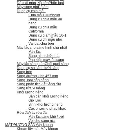
Độ mài mòn, độ bền
Phân loại
Máy sàng gió
Độ ẩm
Dụng cụ chia mẫu
Chia mẫu Humboldt
Dụng cụ chia mẫu đa
năng
Dụng cụ chia mẫu
California
Dụng cụ giảm mẫu 16-1
Dụng cụ chi mẫu nhỏ
Vải bạt chia bốn
Máy lắc cho sàng hình chữ nhật
Máy lắc
Sàng hình chữ nhật
Phụ kiện máy lắc sàng
Máy lắc sàng tròn
Chổi quét sàng
Dụng cụ so sánh lưới sàng
Sàng tròn
Sàng đường kính 457 mm
Sàng, loại bập bênh
Sàng phân tích đất
Sàng rửa
Sàng rửa xi măng
Khối lượng riêng
Bàn cân khối lượng riêng
Giỏ lưới
Bình khối lượng riêng
Các phương pháp khác
Rửa đá
Máy rửa đá
Máy lắc sàng khô / ướt
Vòi cho sàng rửa
MẶT ĐƯỜNG-SÀN
Máy khoan
Khoan lấy mẫu
Máy khoan