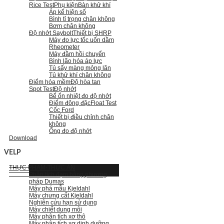
Rice Test
Phụ kiện
Bàn khử khí
Áp kế hiện số
Bình tỉ trọng chân không
Bơm chân không
Độ nhớt Saybolt
Thiết bị SHRP
Máy đo lực tốc uốn dầm
Rheometer
Máy đầm hồi chuyển
Bình lão hóa áp lực
Tủ sấy màng mỏng lăn
Tủ khử khí chân không
Điểm hóa mềm
Độ hòa tan
Spot Test
Độ nhớt
Bể ổn nhiệt đo độ nhớt
Điểm đông đặc
Float Test
Cốc Ford
Thiết bị điều chỉnh chân
không
Ống đo độ nhớt
Download
VELP
THỰC PHẨM-THỨC ĂN
Phân tích đạm bằng phương
pháp Dumas
Máy phá mẫu Kjeldahl
Máy chưng cất Kjeldahl
Nghiên cứu hạn sử dụng
Máy chiết dung môi
Máy phân tích xơ thô
Máy phân tích xơ dinh dưỡng