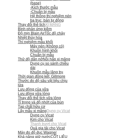
(base)
-Kích thước mẫu
-Chuẩn bị mẫu
Hệ thống thí nghiệm nén
ba trục, bán tự động
Thay đổi thể tích
XI MĂNG
Bình phản ứng kiềm
Độ mịn Blain Air
Tốc độ chảy
Nhiệt thủy hóa
Thí nghiệm mẫu khối
Máy nén (Không có)
Khuôn hình khối
Chuẩn bị mẫu
Thử độ dãn nở
Nồi hấp xi măng
Dụng cụ so sánh chiều
dài
Khuôn mẫu lăng trụ
Thời gian đông kết, Gillmore
Thước đo độ sâu vật liệu chịu
lửa
Lưu động của vữa
Lưu động vữa lỏng
Thay đổi thể tích vữa lỏng
Tỉ trọng và độ nhớt của bùn
Tạp chất hữu cơ
Lấy mẫu xi măng
Dụng cụ Vicat
Dụng cụ Vicat
Kim cho Vicat
Thanh trượt cho Vicat
Quả gia tải cho Vicat
Máy đo độ đục Wagner
Khả năng giữ nước
CỐT LIỆU