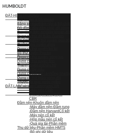
HUMBOLDT
ĐẤT-HIỆN TRƯỜNG
Mũi khoan & Bộ khoan
Bảng so màu
Đầm nện & Độ chặt
Độ đồng đều đầm chặt, độ cứng
Đo giá trị điện môi
Máy khoan đất
Dụng cụ thử độ thấm Guelph
Độ ẩm
Thiết bị thử xuyên, búa đôi
Thiết bị thử xuyên động
Dụng cụ thử xuyên bỏ túi
Bộ thử xuyên Proctor
Dụng cụ thử xuyên, vòng lực
Dụng cụ thử xuyên tĩnh
Thanh xuyên dò
Điện trở
Dụng cụ lấy mẫu
Dụng cụ thử cắt cánh
Ống Shelby
Dụng cụ thử thấm vòng đôi
Thước đo mực nước ngầm
ĐẤT-LAB
Calcium Carbonate
CBR
-Máy nén CBR
-Phụ kiện thí nghiệm
CBR
Đầm nện
-Khuôn đầm nện
-Máy đầm nện
-Đầm rung
-Đầm nện Harvard
Cố kết
-Máy nén cố kết
-Hộp mẫu nén cố kết
-Quả gia tải
-Phần mềm
Thu dữ liệu
-Phần mềm HMTS
-Bộ ghi dữ liệu