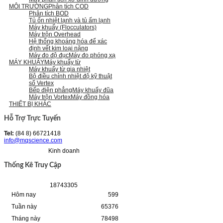
MÔI TRƯỜNG
Phân tích COD
Phân tích BOD
Tủ ổn nhiệt lạnh và tủ ấm lạnh
Máy khuấy (Flocculators)
Máy trộn Overhead
Hệ thống khoáng hóa để xác
định vết kim loại nặng
Máy đo độ đục
Máy đo phóng xạ
MÁY KHUẤY
Máy khuấy từ
Máy khuấy từ gia nhiệt
Bộ điều chỉnh nhiệt độ kỹ thuật
số Vertex
Bếp điện phẳng
Máy khuấy đũa
Máy trộn Vortex
Máy đồng hóa
THIẾT BỊ KHÁC
Hỗ Trợ Trực Tuyến
Tel:
(84 8) 66721418
info@mqscience.com
Kinh doanh
Thống Kê Truy Cập
1
8
7
4
3
3
0
5
Hôm nay
599
Tuần này
65376
Tháng này
78498