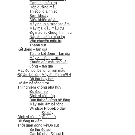
Capping mẫu trụ
Hộp dưỡng mẫu
Thiết bị gia nhiệt
Bơm khuấy
Điều khiển độ ẩm
Máy phun sương tạo ẩm
Máy mài đầu mẫu trụ
Đo mẫu trụ
Khuôn hình trụ
Nắp đệm đầu mẫu trụ
Vận chuyển mẫu trụ
Thanh sụt
Kết đông – tan giá
Tủ thử kết đông – tan giá
Máy đo cộng hưởng
Khuôn đúc mẫu thử kết
đông – tan giá
Máy đo tuổi bê tông
Trộn mẫu
Độ ẩm bê tông
Máy đo độ ẩm/RH
Bộ thử bay hơi
Độ ẩm bê tông tươi
Thí nghiệm không phá hủy
Đo điện trở
Định vị cốt thép
Búa thử độ cứng bê tông
Máy siêu âm bê tông
Windsor Probe
Độ dày
Độ dày
Định vị cốt thép
Điện trở
Bê tông tự đầm
Thời gian đông kết
Độ sụt
Bộ thử độ sụt
Các bộ phận
Độ sụt K