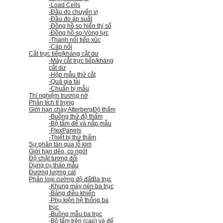
-Load Cells
-Đầu đo chuyển vị
-Đầu đo áp suất
-Đồng hồ so hiển thị số
-Đồng hồ so
-Vòng lực
-Thanh nối tiếp xúc
-Cáp nối
Cắt trực tiếp/kháng cắt dư
-Máy cắt trực tiếp/kháng
cắt dư
-Hộp mẫu thử cắt
-Quả gia tải
-Chuẩn bị mẫu
Thí nghiệm trương nở
Phân tích tỉ trọng
Giới hạn chảy Atterberg
Độ thấm
-Buồng thử độ thấm
-Bộ tấm đế và nắp mẫu
-FlexPanels
-Thiết bị thử thấm
Sự phân tán qua lỗ kim
Giới hạn dẻo, co ngót
Độ chặt tương đối
Dụng cụ tháo mẫu
Đương lượng cát
Phân loại cường độ đất
Ba trục
-Khung máy nén ba trục
-Bảng điều khiển
-Phụ kiện hệ thống ba
trục
-Buồng mẫu ba trục
-Bộ tấm trên (cap) và đế