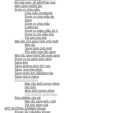
Độ mài mòn, độ bền
Phân loại
Máy sàng gió
Độ ẩm
Dụng cụ chia mẫu
Chia mẫu Humboldt
Dụng cụ chia mẫu đa
năng
Dụng cụ chia mẫu
California
Dụng cụ giảm mẫu 16-1
Dụng cụ chi mẫu nhỏ
Vải bạt chia bốn
Máy lắc cho sàng hình chữ nhật
Máy lắc
Sàng hình chữ nhật
Phụ kiện máy lắc sàng
Máy lắc sàng tròn
Chổi quét sàng
Dụng cụ so sánh lưới sàng
Sàng tròn
Sàng đường kính 457 mm
Sàng, loại bập bênh
Sàng phân tích đất
Sàng rửa
Sàng rửa xi măng
Khối lượng riêng
Bàn cân khối lượng riêng
Giỏ lưới
Bình khối lượng riêng
Các phương pháp khác
Rửa đá
Máy rửa đá
Máy lắc sàng khô / ướt
Vòi cho sàng rửa
MẶT ĐƯỜNG-SÀN
Máy khoan
Khoan lấy mẫu
Máy khoan