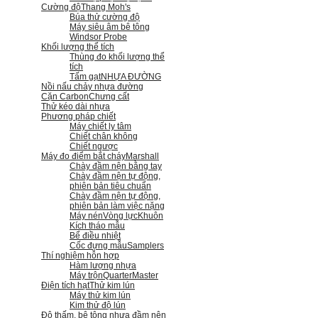
Cường độ
Thang Moh's
Búa thử cường độ
Máy siêu âm bê tông
Windsor Probe
Khối lượng thể tích
Thùng đo khối lượng thể
tích
Tấm gạt
NHỰA ĐƯỜNG
Nồi nấu chảy nhựa đường
Cặn Carbon
Chưng cất
Thử kéo dài nhựa
Phương pháp chiết
Máy chiết ly tâm
Chiết chân không
Chiết ngược
Máy đo điểm bắt cháy
Marshall
Chày đầm nện bằng tay
Chày đầm nện tự động,
phiên bản tiêu chuẩn
Chày đầm nện tự động,
phiên bản làm việc nặng
Máy nén
Vòng lực
Khuôn
Kích tháo mẫu
Bể điều nhiệt
Cốc đựng mẫu
Samplers
Thí nghiệm hỗn hợp
Hàm lượng nhựa
Máy trộn
QuarterMaster
Điện tích hạt
Thử kim lún
Máy thử kim lún
Kim thử độ lún
Độ thấm, bê tông nhựa đầm nện