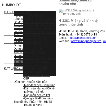
khuôn côn
HUMBOLDT
ĐẤT-HIỆN TRƯỜNG
Mũi khoan & Bộ khoan
Bảng so màu
Đầm nện & Độ chặt
H-3381 Miệng và bình tỷ
Độ đồng đều đầm chặt, độ cứng
trọng thủy tinh
Đo giá trị điện môi
Máy khoan đất
Dụng cụ thử độ thấm Guelph
411/15B Lê Đại Hành, Phường Phú T
Độ ẩm
Thiết bị thử xuyên, búa đôi
Điện thoại: (84 8) 66721418
Thiết bị thử xuyên động
Email:
i
nfo@mqscience.com
Dụng cụ thử xuyên bỏ túi
Website :
www.minhquang.net.vn
,
ww
Bộ thử xuyên Proctor
Dụng cụ thử xuyên, vòng lực
Dụng cụ thử xuyên tĩnh
Thanh xuyên dò
Điện trở
Dụng cụ lấy mẫu
Dụng cụ thử cắt cánh
Ống Shelby
Dụng cụ thử thấm vòng đôi
Thước đo mực nước ngầm
ĐẤT-LAB
Calcium Carbonate
CBR
-Máy nén CBR
-Phụ kiện thí nghiệm
CBR
Đầm nện
-Khuôn đầm nện
-Máy đầm nện
-Đầm rung
-Đầm nện Harvard
Cố kết
-Máy nén cố kết
-Hộp mẫu nén cố kết
-Quả gia tải
-Phần mềm
Thu dữ liệu
-Phần mềm HMTS
-Bộ ghi dữ liệu