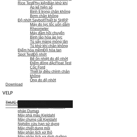
Rice Test
Phụ kiện
Bàn khử khí
Áp kế hiện số
Bình tỉ trọng chân không
Bơm chân không
Độ nhớt Saybolt
Thiết bị SHRP
Máy đo lực tốc uốn dầm
Rheometer
Máy đầm hồi chuyển
Bình lão hóa áp lực
Tủ sấy màng mỏng lăn
Tủ khử khí chân không
Điểm hóa mềm
Độ hòa tan
Spot Test
Độ nhớt
Bể ổn nhiệt đo độ nhớt
Điểm đông đặc
Float Test
Cốc Ford
Thiết bị điều chỉnh chân
không
Ống đo độ nhớt
Download
VELP
THỰC PHẨM-THỨC ĂN
Phân tích đạm bằng phương
pháp Dumas
Máy phá mẫu Kjeldahl
Máy chưng cất Kjeldahl
Nghiên cứu hạn sử dụng
Máy chiết dung môi
Máy phân tích xơ thô
Máy phân tích xơ dinh dưỡng