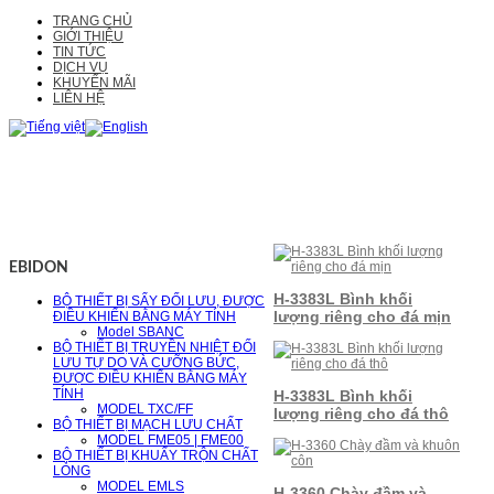
TRANG CHỦ
GIỚI THIỆU
TIN TỨC
DỊCH VỤ
KHUYẾN MÃI
LIÊN HỆ
EBIDON
H-3383L Bình khối
BỘ THIẾT BỊ SẤY ĐỐI LƯU, ĐƯỢC
lượng riêng cho đá mịn
ĐIỀU KHIỂN BẰNG MÁY TÍNH
Model SBANC
BỘ THIẾT BỊ TRUYỀN NHIỆT ĐỐI
LƯU TỰ DO VÀ CƯỠNG BỨC,
ĐƯỢC ĐIỀU KHIỂN BẰNG MÁY
TÍNH
H-3383L Bình khối
MODEL TXC/FF
lượng riêng cho đá thô
BỘ THIẾT BỊ MẠCH LƯU CHẤT
MODEL FME05 | FME00
BỘ THIẾT BỊ KHUẤY TRỘN CHẤT
LỎNG
MODEL EMLS
H-3360 Chày đầm và