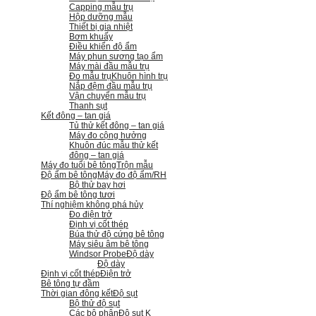
Capping mẫu trụ
Hộp dưỡng mẫu
Thiết bị gia nhiệt
Bơm khuấy
Điều khiển độ ẩm
Máy phun sương tạo ẩm
Máy mài đầu mẫu trụ
Đo mẫu trụ
Khuôn hình trụ
Nắp đệm đầu mẫu trụ
Vận chuyển mẫu trụ
Thanh sụt
Kết đông – tan giá
Tủ thử kết đông – tan giá
Máy đo cộng hưởng
Khuôn đúc mẫu thử kết
đông – tan giá
Máy đo tuổi bê tông
Trộn mẫu
Độ ẩm bê tông
Máy đo độ ẩm/RH
Bộ thử bay hơi
Độ ẩm bê tông tươi
Thí nghiệm không phá hủy
Đo điện trở
Định vị cốt thép
Búa thử độ cứng bê tông
Máy siêu âm bê tông
Windsor Probe
Độ dày
Độ dày
Định vị cốt thép
Điện trở
Bê tông tự đầm
Thời gian đông kết
Độ sụt
Bộ thử độ sụt
Các bộ phận
Độ sụt K