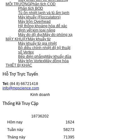
MÔI TRƯỜNG
Phân tích COD
Phân tích BOD
Tủ ổn nhiệt lạnh và tủ ấm lạnh
Máy khuấy (Flocculators)
Máy trộn Overhead
Hệ thống khoáng hóa để xác
định vết kim loại nặng
Máy đo độ đục
Máy đo phóng xạ
MÁY KHUẤY
Máy khuấy từ
Máy khuấy từ gia nhiệt
Bộ điều chỉnh nhiệt độ kỹ thuật
số Vertex
Bếp điện phẳng
Máy khuấy đũa
Máy trộn Vortex
Máy đồng hóa
THIẾT BỊ KHÁC
Hỗ Trợ Trực Tuyến
Tel:
(84 8) 66721418
info@mqscience.com
Kinh doanh
Thống Kê Truy Cập
1
8
7
3
6
2
0
2
Hôm nay
1624
Tuần này
58273
Tháng này
71395