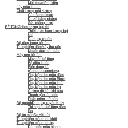
Mũi khoan
Phụ kiện
Lấy mẫu khoan
Chất lượng mặt đường
Cần Benkelman
Đo độ bằng phẳng
Sức chống trượt
BÊ TÔNG
Hàm lượng bọt khí
Thiết bị đo hàm lượng bọt
khí
Dụng cụ chuẩn
Độ rỗng trong bê tông
Thí nghiệm dầm
Máy thử uốn
Khuôn đúc mẫu dầm
Máy nén bê tông
Máy nén bê tông
Bộ điều khiển
Biến dạng kế
(Compressometers)
Phụ kiện cho mẫu dầm
Phụ kiện cho mẫu Block
Phụ kiện cho mẫu khối
Phụ kiện cho mẫu trụ
Cường độ kéo khi bửa
Thanh gắn tấm nén
Phần mềm thử nén
Độ quánh
Dụng cụ xuyên Kelly
Thí nghiệm bê tông đầm
lăn
Độ ăn mòn
Đo vết nứt
Thí nghiệm mẫu hình khối
Thí nghiệm mẫu hình trụ
Đầm nện mẫu hình trụ