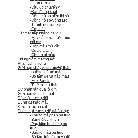
-Load Cells
-Đầu đo chuyển vị
-Đầu đo áp suất
-Đồng hồ so hiển thị số
-Đồng hồ so
-Vòng lực
-Thanh nối tiếp xúc
-Cáp nối
Cắt trực tiếp/kháng cắt dư
-Máy cắt trực tiếp/kháng
cắt dư
-Hộp mẫu thử cắt
-Quả gia tải
-Chuẩn bị mẫu
Thí nghiệm trương nở
Phân tích tỉ trọng
Giới hạn chảy Atterberg
Độ thấm
-Buồng thử độ thấm
-Bộ tấm đế và nắp mẫu
-FlexPanels
-Thiết bị thử thấm
Sự phân tán qua lỗ kim
Giới hạn dẻo, co ngót
Độ chặt tương đối
Dụng cụ tháo mẫu
Đương lượng cát
Phân loại cường độ đất
Ba trục
-Khung máy nén ba trục
-Bảng điều khiển
-Phụ kiện hệ thống ba
trục
-Buồng mẫu ba trục
-Bộ tấm trên (cap) và đế