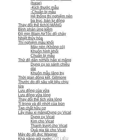
(base)
-Kích thước mẫu
-Chuẩn bị mẫu
Hệ thống thí nghiệm nén
ba trục, bán tự động
Thay đổi thể tích
XI MĂNG
Bình phản ứng kiềm
Độ mịn Blain Air
Tốc độ chảy
Nhiệt thủy hóa
Thí nghiệm mẫu khối
Máy nén (Không có)
Khuôn hình khối
Chuẩn bị mẫu
Thử độ dãn nở
Nồi hấp xi măng
Dụng cụ so sánh chiều
dài
Khuôn mẫu lăng trụ
Thời gian đông kết, Gillmore
Thước đo độ sâu vật liệu chịu
lửa
Lưu động của vữa
Lưu động vữa lỏng
Thay đổi thể tích vữa lỏng
Tỉ trọng và độ nhớt của bùn
Tạp chất hữu cơ
Lấy mẫu xi măng
Dụng cụ Vicat
Dụng cụ Vicat
Kim cho Vicat
Thanh trượt cho Vicat
Quả gia tải cho Vicat
Máy đo độ đục Wagner
Khả năng giữ nước
CỐT LIỆU