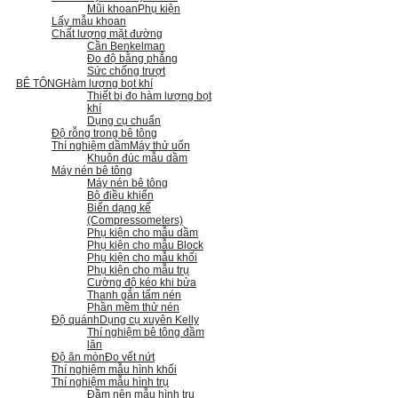
Mũi khoan
Phụ kiện
Lấy mẫu khoan
Chất lượng mặt đường
Cần Benkelman
Đo độ bằng phẳng
Sức chống trượt
BÊ TÔNG
Hàm lượng bọt khí
Thiết bị đo hàm lượng bọt
khí
Dụng cụ chuẩn
Độ rỗng trong bê tông
Thí nghiệm dầm
Máy thử uốn
Khuôn đúc mẫu dầm
Máy nén bê tông
Máy nén bê tông
Bộ điều khiển
Biến dạng kế
(Compressometers)
Phụ kiện cho mẫu dầm
Phụ kiện cho mẫu Block
Phụ kiện cho mẫu khối
Phụ kiện cho mẫu trụ
Cường độ kéo khi bửa
Thanh gắn tấm nén
Phần mềm thử nén
Độ quánh
Dụng cụ xuyên Kelly
Thí nghiệm bê tông đầm
lăn
Độ ăn mòn
Đo vết nứt
Thí nghiệm mẫu hình khối
Thí nghiệm mẫu hình trụ
Đầm nện mẫu hình trụ