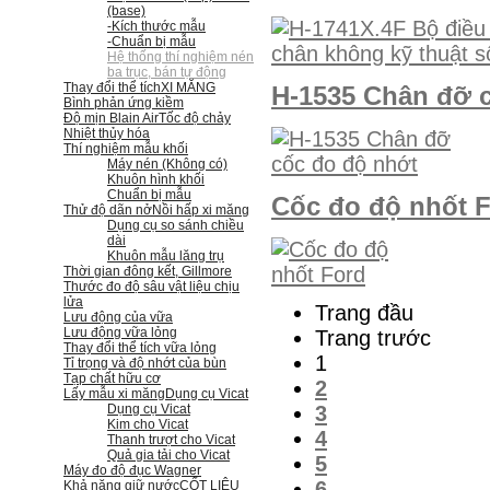
(base)
-Kích thước mẫu
-Chuẩn bị mẫu
Hệ thống thí nghiệm nén
ba trục, bán tự động
Thay đổi thể tích
XI MĂNG
H-1535 Chân đỡ 
Bình phản ứng kiềm
Độ mịn Blain Air
Tốc độ chảy
Nhiệt thủy hóa
Thí nghiệm mẫu khối
Máy nén (Không có)
Khuôn hình khối
Chuẩn bị mẫu
Cốc đo độ nhốt 
Thử độ dãn nở
Nồi hấp xi măng
Dụng cụ so sánh chiều
dài
Khuôn mẫu lăng trụ
Thời gian đông kết, Gillmore
Thước đo độ sâu vật liệu chịu
lửa
Trang đầu
Lưu động của vữa
Lưu động vữa lỏng
Trang trước
Thay đổi thể tích vữa lỏng
1
Tỉ trọng và độ nhớt của bùn
Tạp chất hữu cơ
2
Lấy mẫu xi măng
Dụng cụ Vicat
3
Dụng cụ Vicat
Kim cho Vicat
4
Thanh trượt cho Vicat
Quả gia tải cho Vicat
5
Máy đo độ đục Wagner
6
Khả năng giữ nước
CỐT LIỆU