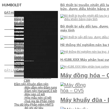
Bộ thiết bị truyền nhiệt đối 
HUMBOLDT
bức, được điều khiển bằng m
ĐẤT-HIỆN TRƯỜNG
Mũi khoan & Bộ khoan
Bảng so màu
Đầm nện & Độ chặt
Độ đồng đều đầm chặt, độ cứng
Bộ thiết bị sấy đối lưu, đượ
Đo giá trị điện môi
Máy khoan đất
Dụng cụ thử độ thấm Guelph
máy tính
Độ ẩm
Thiết bị thử xuyên, búa đôi
Thiết bị thử xuyên động
Dụng cụ thử xuyên bỏ túi
Bộ thử xuyên Proctor
Hệ thống thí nghiệm nén ba 
Dụng cụ thử xuyên, vòng lực
Dụng cụ thử xuyên tĩnh
Thanh xuyên dò
Điện trở
Dụng cụ lấy mẫu
H-4186.XXX Máy phân loại c
Dụng cụ thử cắt cánh
Ống Shelby
Dụng cụ thử thấm vòng đôi
Thước đo mực nước ngầm
ĐẤT-LAB
Calcium Carbonate
CBR
Máy đồng hóa – 
-Máy nén CBR
-Phụ kiện thí nghiệm
CBR
Đầm nện
-Khuôn đầm nện
-Máy đầm nện
-Đầm rung
-Đầm nện Harvard
Cố kết
-Máy nén cố kết
-Hộp mẫu nén cố kết
Máy khuấy đũa -
-Quả gia tải
-Phần mềm
Thu dữ liệu
-Phần mềm HMTS
-Bộ ghi dữ liệu