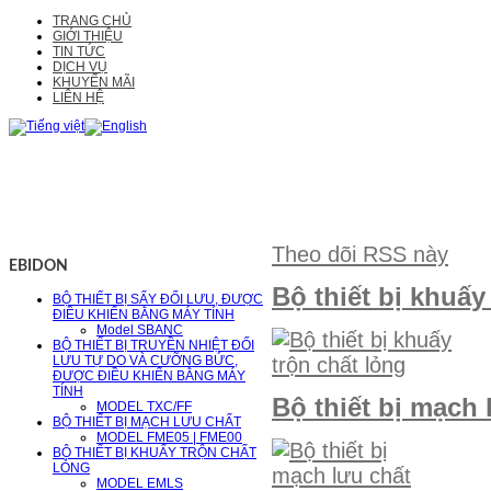
TRANG CHỦ
GIỚI THIỆU
TIN TỨC
DỊCH VỤ
KHUYẾN MÃI
LIÊN HỆ
Theo dõi RSS này
EBIDON
Bộ thiết bị khuấy
BỘ THIẾT BỊ SẤY ĐỐI LƯU, ĐƯỢC
ĐIỀU KHIỂN BẰNG MÁY TÍNH
Model SBANC
BỘ THIẾT BỊ TRUYỀN NHIỆT ĐỐI
LƯU TỰ DO VÀ CƯỠNG BỨC,
ĐƯỢC ĐIỀU KHIỂN BẰNG MÁY
TÍNH
Bộ thiết bị mạch 
MODEL TXC/FF
BỘ THIẾT BỊ MẠCH LƯU CHẤT
MODEL FME05 | FME00
BỘ THIẾT BỊ KHUẤY TRỘN CHẤT
LỎNG
MODEL EMLS