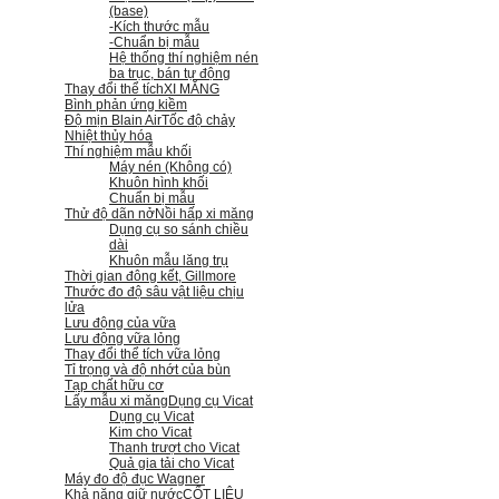
(base)
-Kích thước mẫu
-Chuẩn bị mẫu
Hệ thống thí nghiệm nén
ba trục, bán tự động
Thay đổi thể tích
XI MĂNG
Bình phản ứng kiềm
Độ mịn Blain Air
Tốc độ chảy
Nhiệt thủy hóa
Thí nghiệm mẫu khối
Máy nén (Không có)
Khuôn hình khối
Chuẩn bị mẫu
Thử độ dãn nở
Nồi hấp xi măng
Dụng cụ so sánh chiều
dài
Khuôn mẫu lăng trụ
Thời gian đông kết, Gillmore
Thước đo độ sâu vật liệu chịu
lửa
Lưu động của vữa
Lưu động vữa lỏng
Thay đổi thể tích vữa lỏng
Tỉ trọng và độ nhớt của bùn
Tạp chất hữu cơ
Lấy mẫu xi măng
Dụng cụ Vicat
Dụng cụ Vicat
Kim cho Vicat
Thanh trượt cho Vicat
Quả gia tải cho Vicat
Máy đo độ đục Wagner
Khả năng giữ nước
CỐT LIỆU