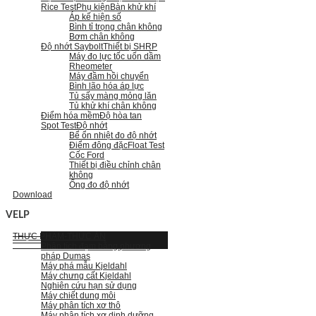
Rice Test
Phụ kiện
Bàn khử khí
Áp kế hiện số
Bình tỉ trọng chân không
Bơm chân không
Độ nhớt Saybolt
Thiết bị SHRP
Máy đo lực tốc uốn dầm
Rheometer
Máy đầm hồi chuyển
Bình lão hóa áp lực
Tủ sấy màng mỏng lăn
Tủ khử khí chân không
Điểm hóa mềm
Độ hòa tan
Spot Test
Độ nhớt
Bể ổn nhiệt đo độ nhớt
Điểm đông đặc
Float Test
Cốc Ford
Thiết bị điều chỉnh chân
không
Ống đo độ nhớt
Download
VELP
THỰC PHẨM-THỨC ĂN
Phân tích đạm bằng phương
pháp Dumas
Máy phá mẫu Kjeldahl
Máy chưng cất Kjeldahl
Nghiên cứu hạn sử dụng
Máy chiết dung môi
Máy phân tích xơ thô
Máy phân tích xơ dinh dưỡng