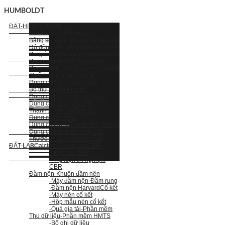
HUMBOLDT
ĐẤT-HIỆN TRƯỜNG
Mũi khoan & Bộ khoan
Bảng so màu
Đầm nện & Độ chặt
Độ đồng đều đầm chặt, độ cứng
Đo giá trị điện môi
Máy khoan đất
Dụng cụ thử độ thấm Guelph
Độ ẩm
Thiết bị thử xuyên, búa đôi
Thiết bị thử xuyên động
Dụng cụ thử xuyên bỏ túi
Bộ thử xuyên Proctor
Dụng cụ thử xuyên, vòng lực
Dụng cụ thử xuyên tĩnh
Thanh xuyên dò
Điện trở
Dụng cụ lấy mẫu
Dụng cụ thử cắt cánh
Ống Shelby
Dụng cụ thử thấm vòng đôi
Thước đo mực nước ngầm
ĐẤT-LAB
Calcium Carbonate
CBR
-Máy nén CBR
-Phụ kiện thí nghiệm
CBR
Đầm nện
-Khuôn đầm nện
-Máy đầm nện
-Đầm rung
-Đầm nện Harvard
Cố kết
-Máy nén cố kết
-Hộp mẫu nén cố kết
-Quả gia tải
-Phần mềm
Thu dữ liệu
-Phần mềm HMTS
-Bộ ghi dữ liệu