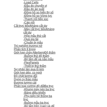
-Load Cells
-Đầu đo chuyển vị
-Đầu đo áp suất
-Đồng hồ so hiển thị số
-Đồng hồ so
-Vòng lực
-Thanh nối tiếp xúc
-Cáp nối
Cắt trực tiếp/kháng cắt dư
-Máy cắt trực tiếp/kháng
cắt dư
-Hộp mẫu thử cắt
-Quả gia tải
-Chuẩn bị mẫu
Thí nghiệm trương nở
Phân tích tỉ trọng
Giới hạn chảy Atterberg
Độ thấm
-Buồng thử độ thấm
-Bộ tấm đế và nắp mẫu
-FlexPanels
-Thiết bị thử thấm
Sự phân tán qua lỗ kim
Giới hạn dẻo, co ngót
Độ chặt tương đối
Dụng cụ tháo mẫu
Đương lượng cát
Phân loại cường độ đất
Ba trục
-Khung máy nén ba trục
-Bảng điều khiển
-Phụ kiện hệ thống ba
trục
-Buồng mẫu ba trục
-Bộ tấm trên (cap) và đế