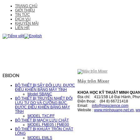
TRANG CHỦ
GIỚI THIỆU
TIN TỨC
DỊCH VỤ
KHUYẾN MÃI
LIÊN HỆ
EBIDON
Máy trộn Mixer
BỘ THIẾT BỊ SẤY ĐỐI LƯU, ĐƯỢC
ĐIỀU KHIỂN BẰNG MÁY TÍNH
KHOA HỌC KỸ THUẬT MINH QUA
Model SBANC
Địa chỉ: 411/15B Lê Đại Hành, Phư
BỘ THIẾT BỊ TRUYỀN NHIỆT ĐỐI
Điện thoại: (84 8) 66721418
LƯU TỰ DO VÀ CƯỠNG BỨC,
Email:
i
nfo@mqscience.com
ĐƯỢC ĐIỀU KHIỂN BẰNG MÁY
Website :
www.minhquang.net.vn
,
ww
TÍNH
MODEL TXC/FF
BỘ THIẾT BỊ MẠCH LƯU CHẤT
MODEL FME05 | FME00
BỘ THIẾT BỊ KHUẤY TRỘN CHẤT
LỎNG
MODEL EMLS