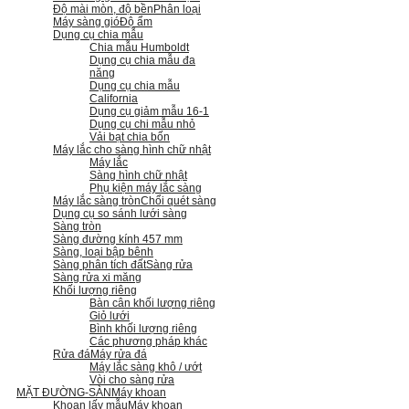
Độ mài mòn, độ bền
Phân loại
Máy sàng gió
Độ ẩm
Dụng cụ chia mẫu
Chia mẫu Humboldt
Dụng cụ chia mẫu đa
năng
Dụng cụ chia mẫu
California
Dụng cụ giảm mẫu 16-1
Dụng cụ chi mẫu nhỏ
Vải bạt chia bốn
Máy lắc cho sàng hình chữ nhật
Máy lắc
Sàng hình chữ nhật
Phụ kiện máy lắc sàng
Máy lắc sàng tròn
Chổi quét sàng
Dụng cụ so sánh lưới sàng
Sàng tròn
Sàng đường kính 457 mm
Sàng, loại bập bênh
Sàng phân tích đất
Sàng rửa
Sàng rửa xi măng
Khối lượng riêng
Bàn cân khối lượng riêng
Giỏ lưới
Bình khối lượng riêng
Các phương pháp khác
Rửa đá
Máy rửa đá
Máy lắc sàng khô / ướt
Vòi cho sàng rửa
MẶT ĐƯỜNG-SÀN
Máy khoan
Khoan lấy mẫu
Máy khoan