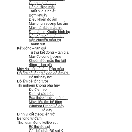
Capping mẫu trụ
Hộp dưỡng mẫu
Thiết bị gia nhiệt
Bơm khuấy
Điều khiển độ ẩm
Máy phun sương tạo ẩm
Máy mài đầu mẫu trụ
Đo mẫu trụ
Khuôn hình trụ
Nắp đệm đầu mẫu trụ
Vận chuyển mẫu trụ
Thanh sụt
Kết đông – tan giá
Tủ thử kết đông – tan giá
Máy đo cộng hưởng
Khuôn đúc mẫu thử kết
đông – tan giá
Máy đo tuổi bê tông
Trộn mẫu
Độ ẩm bê tông
Máy đo độ ẩm/RH
Bộ thử bay hơi
Độ ẩm bê tông tươi
Thí nghiệm không phá hủy
Đo điện trở
Định vị cốt thép
Búa thử độ cứng bê tông
Máy siêu âm bê tông
Windsor Probe
Độ dày
Độ dày
Định vị cốt thép
Điện trở
Bê tông tự đầm
Thời gian đông kết
Độ sụt
Bộ thử độ sụt
Các bộ phận
Độ sụt K