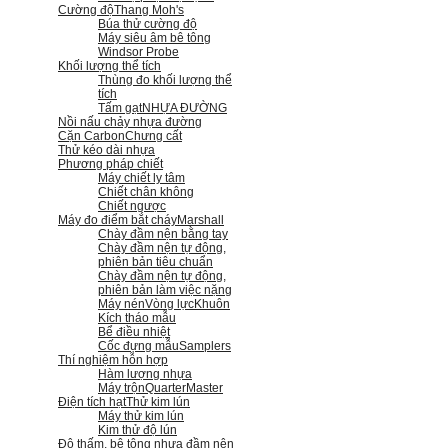
Cường độ
Thang Moh's
Búa thử cường độ
Máy siêu âm bê tông
Windsor Probe
Khối lượng thể tích
Thùng đo khối lượng thể
tích
Tấm gạt
NHỰA ĐƯỜNG
Nồi nấu chảy nhựa đường
Cặn Carbon
Chưng cất
Thử kéo dài nhựa
Phương pháp chiết
Máy chiết ly tâm
Chiết chân không
Chiết ngược
Máy đo điểm bắt cháy
Marshall
Chày đầm nện bằng tay
Chày đầm nện tự động,
phiên bản tiêu chuẩn
Chày đầm nện tự động,
phiên bản làm việc nặng
Máy nén
Vòng lực
Khuôn
Kích tháo mẫu
Bể điều nhiệt
Cốc đựng mẫu
Samplers
Thí nghiệm hỗn hợp
Hàm lượng nhựa
Máy trộn
QuarterMaster
Điện tích hạt
Thử kim lún
Máy thử kim lún
Kim thử độ lún
Độ thấm, bê tông nhựa đầm nện