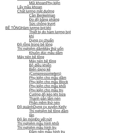
Mũi khoan
Phụ kiện
Lấy mẫu khoan
Chất lượng mặt đường
Cần Benkelman
Đo độ bằng phẳng
Sức chống trượt
BÊ TÔNG
Hàm lượng bọt khí
Thiết bị đo hàm lượng bọt
khí
Dụng cụ chuẩn
Độ rỗng trong bê tông
Thí nghiệm dầm
Máy thử uốn
Khuôn đúc mẫu dầm
Máy nén bê tông
Máy nén bê tông
Bộ điều khiển
Biến dạng kế
(Compressometers)
Phụ kiện cho mẫu dầm
Phụ kiện cho mẫu Block
Phụ kiện cho mẫu khối
Phụ kiện cho mẫu trụ
Cường độ kéo khi bửa
Thanh gắn tấm nén
Phần mềm thử nén
Độ quánh
Dụng cụ xuyên Kelly
Thí nghiệm bê tông đầm
lăn
Độ ăn mòn
Đo vết nứt
Thí nghiệm mẫu hình khối
Thí nghiệm mẫu hình trụ
Đầm nện mẫu hình trụ