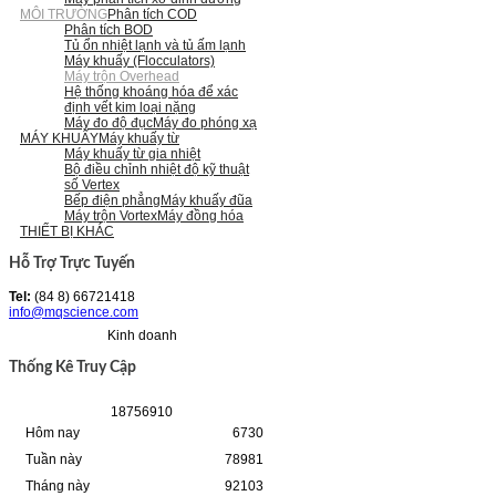
MÔI TRƯỜNG
Phân tích COD
Phân tích BOD
Tủ ổn nhiệt lạnh và tủ ấm lạnh
Máy khuấy (Flocculators)
Máy trộn Overhead
Hệ thống khoáng hóa để xác
định vết kim loại nặng
Máy đo độ đục
Máy đo phóng xạ
MÁY KHUẤY
Máy khuấy từ
Máy khuấy từ gia nhiệt
Bộ điều chỉnh nhiệt độ kỹ thuật
số Vertex
Bếp điện phẳng
Máy khuấy đũa
Máy trộn Vortex
Máy đồng hóa
THIẾT BỊ KHÁC
Hỗ Trợ Trực Tuyến
Tel:
(84 8) 66721418
info@mqscience.com
Kinh doanh
Thống Kê Truy Cập
1
8
7
5
6
9
1
0
Hôm nay
6730
Tuần này
78981
Tháng này
92103